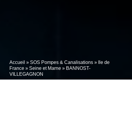
Accueil
»
SOS Pompes & Canalisations
»
Ile de
France
»
Seine et Marne
»
BANNOST-
VILLEGAGNON
Tous travaux
d’assainissement,
d’entretien et d’installation
d’une pompe de relevage