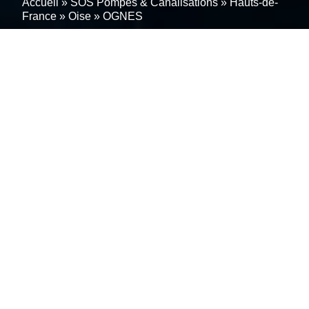
Accueil
»
SOS Pompes & Canalisations
»
Hauts-de-
France
»
Oise
»
OGNES
Parcourez nos services de
pompe de relevage à
OGNES (60440)
Fatigué des pannes récurrentes ou des performances
médiocres de vos pompes de relevage ?
Dites adieu
aux tracas de vos pompes de relevage
avec nos
experts en
réparation
,
entretien
et
maintenance
à
OGNES (60440), nous vous aidons à garder vos
systèmes de gestion des eaux usées en parfait état.
Ne laissez plus les complications perturber votre
quotidien. Appelez nous au
01 86 98 34 03
ou écrivez
nous par mail pour un devis ou une intervention
rapide. Faites le choix de la fiabilité et laissez nous
prendre soin de vos pompes de relevage à OGNES