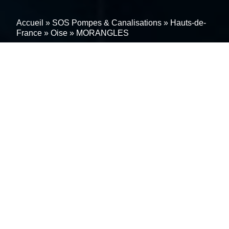
Accueil
»
SOS Pompes & Canalisations
»
Hauts-de-
France
»
Oise
»
MORANGLES
Entretien professionnel de
pompe de relevage à
MORANGLES (60530) –
Prévenez les Pannes
Parce qu’une pompe de relevage en panne n’attend
pas, nous sommes disponibles 24/7 à MORANGLES
(60530). Réactivité, expertise et solutions
personnalisées : c’est notre engagement pour vous.
Contactez-nous dès maintenant pour un service qui
dépasse vos attentes.
Votre tranquillité commence
ici.